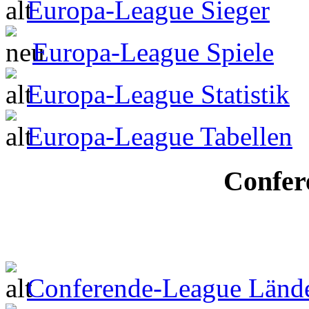
Europa-League Sieger
Europa-League Spiele
Europa-League Statistik
Europa-League Tabellen
Confer
Conferende-League Länd