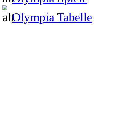
Olympia Tabelle