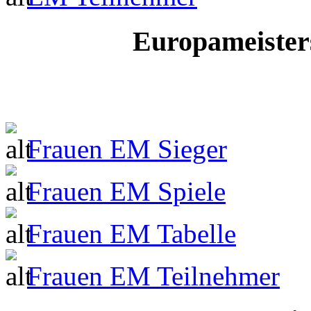
Europameister
Frauen EM Sieger
Frauen EM Spiele
Frauen EM Tabelle
Frauen EM Teilnehmer