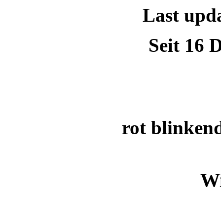
Last upda
Seit 16 
rot blinken
Wi