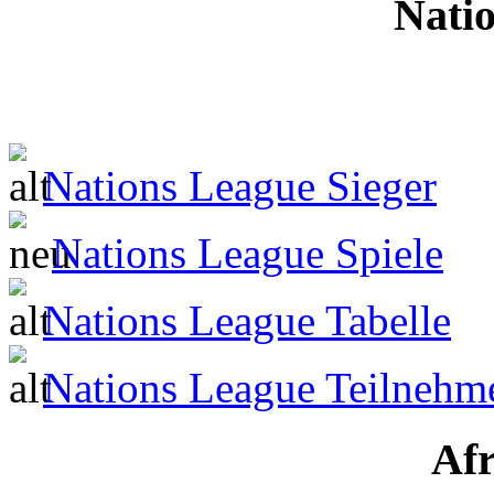
Nati
Nations League Sieger
Nations League Spiele
Nations League Tabelle
Nations League Teilnehm
Af