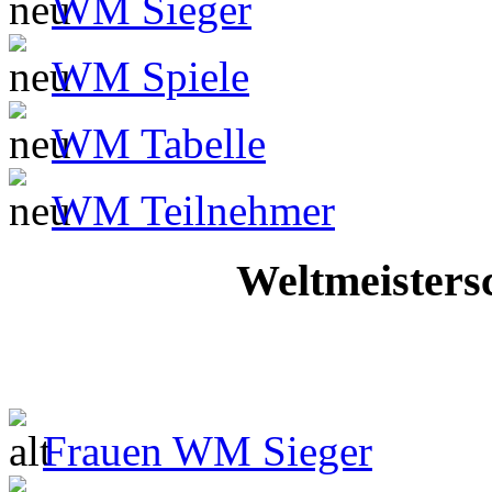
WM Sieger
WM Spiele
WM Tabelle
WM Teilnehmer
Weltmeisters
Frauen WM Sieger