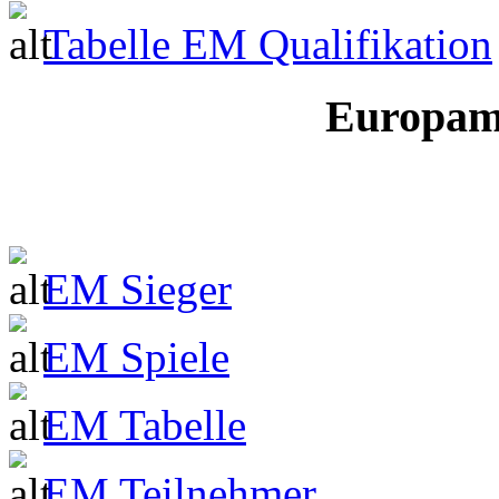
Tabelle EM Qualifikation
Europame
EM Sieger
EM Spiele
EM Tabelle
EM Teilnehmer