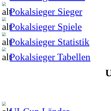
Pokalsieger Sieger
Pokalsieger Spiele
Pokalsieger Statistik
Pokalsieger Tabellen
U